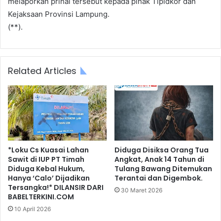
melaporkan prihal tersebut kepada pihak Tipidkor dan
Kejaksaan Provinsi Lampung.
(**).
Related Articles
*Loku Cs Kuasai Lahan
Diduga Disiksa Orang Tua
Sawit di IUP PT Timah
Angkat, Anak 14 Tahun di
Diduga Kebal Hukum,
Tulang Bawang Ditemukan
Hanya ‘Calo’ Dijadikan
Terantai dan Digembok.
Tersangka!* DILANSIR DARI
30 Maret 2026
BABELTERKINI.COM
10 April 2026