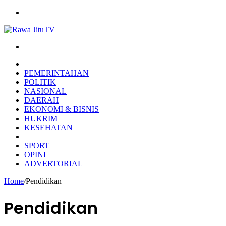
Menu
Search
for
HOME
PEMERINTAHAN
POLITIK
NASIONAL
DAERAH
EKONOMI & BISNIS
HUKRIM
KESEHATAN
PENDIDIKAN
SPORT
OPINI
ADVERTORIAL
Home
/
Pendidikan
Pendidikan