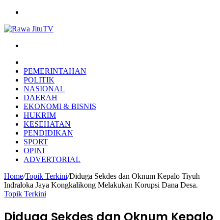
Menu
Search
for
HOME
PEMERINTAHAN
POLITIK
NASIONAL
DAERAH
EKONOMI & BISNIS
HUKRIM
KESEHATAN
PENDIDIKAN
SPORT
OPINI
ADVERTORIAL
Home
/
Topik Terkini
/
Diduga Sekdes dan Oknum Kepalo Tiyuh
Indraloka Jaya Kongkalikong Melakukan Korupsi Dana Desa.
Topik Terkini
Diduga Sekdes dan Oknum Kepalo