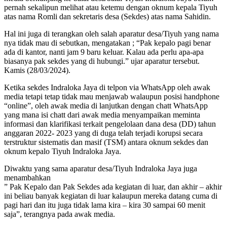
pernah sekalipun melihat atau ketemu dengan oknum kepala Tiyuh
atas nama Romli dan sekretaris desa (Sekdes) atas nama Sahidin.
Hal ini juga di terangkan oleh salah aparatur desa/Tiyuh yang nama
nya tidak mau di sebutkan, mengatakan ; “Pak kepalo pagi benar
ada di kantor, nanti jam 9 baru keluar. Kalau ada perlu apa-apa
biasanya pak sekdes yang di hubungi.” ujar aparatur tersebut.
Kamis (28/03/2024).
Ketika sekdes Indraloka Jaya di telpon via WhatsApp oleh awak
media tetapi tetap tidak mau menjawab walaupun posisi handphone
“online”, oleh awak media di lanjutkan dengan chatt WhatsApp
yang mana isi chatt dari awak media menyampaikan meminta
informasi dan klarifikasi terkait pengelolaan dana desa (DD) tahun
anggaran 2022- 2023 yang di duga telah terjadi korupsi secara
terstruktur sistematis dan masif (TSM) antara oknum sekdes dan
oknum kepalo Tiyuh Indraloka Jaya.
Diwaktu yang sama aparatur desa/Tiyuh Indraloka Jaya juga
menambahkan
” Pak Kepalo dan Pak Sekdes ada kegiatan di luar, dan akhir – akhir
ini beliau banyak kegiatan di luar kalaupun mereka datang cuma di
pagi hari dan itu juga tidak lama kira – kira 30 sampai 60 menit
saja”, terangnya pada awak media.