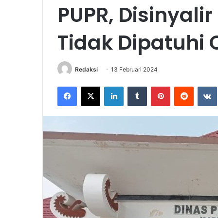
PUPR, Disinyali
Tidak Dipatuhi 
Redaksi
13 Februari 2024
Facebook
X
LinkedIn
Tumblr
Pinterest
Reddit