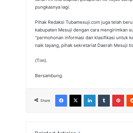
pungkasnya lagi.
Pihak Redaksi Tubamesuji.com juga telah ber
kabupaten Mesuji dengan cara mengirimkan sur
“permohonan informasi dan klasifikasi untuk ke
naik tayang, pihak sekretariat Daerah Mesuji
(Tim).
Bersambung.
Facebook
X
LinkedIn
Tumblr
Pint
Share