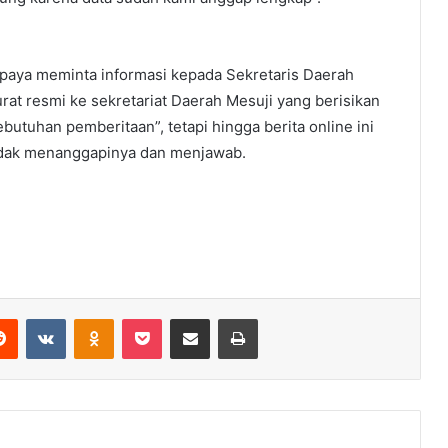
upaya meminta informasi kepada Sekretaris Daerah
at resmi ke sekretariat Daerah Mesuji yang berisikan
butuhan pemberitaan”, tetapi hingga berita online ini
 tidak menanggapinya dan menjawab.
erest
Reddit
VKontakte
Odnoklassniki
Pocket
Share via Email
Print