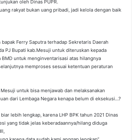
i tunjukan oleh Dinas PUPR.
uang rakyat bukan uang pribadi, jadi kelola dengan baik
eh bapak Ferry Saputra terhadap Sekretaris Daerah
 PJ Bupati kab.Mesuji untuk diteruskan kepada
a BMD untuk menginventarisasi atas hilangnya
 selanjutnya memproses sesuai ketentuan peraturan
 Mesuji untuk bisa menjawab dan melaksanakan
emuan dari Lembaga Negara kenapa belum di eksekusi…?
ar lebih lengkap, karena LHP BPK tahun 2021 Dinas
si yang tidak jelas keberadaannya/hilang diduga
l,
mpung karena data sudah kami anggap lengkap”.