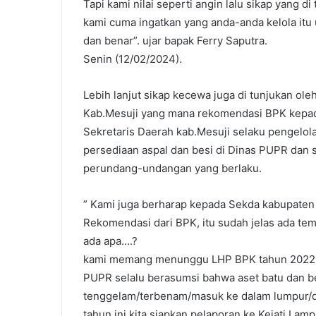
Tapi kami nilai seperti angin lalu sikap yang d
kami cuma ingatkan yang anda-anda kelola itu 
dan benar”. ujar bapak Ferry Saputra.
Senin (12/02/2024).
Lebih lanjut sikap kecewa juga di tunjukan ol
Kab.Mesuji yang mana rekomendasi BPK kepada
Sekretaris Daerah kab.Mesuji selaku pengelol
persediaan aspal dan besi di Dinas PUPR dan
perundang-undangan yang berlaku.
” Kami juga berharap kepada Sekda kabupaten
Rekomendasi dari BPK, itu sudah jelas ada t
ada apa….?
kami memang menunggu LHP BPK tahun 2022 bi
PUPR selalu berasumsi bahwa aset batu dan be
tenggelam/terbenam/masuk ke dalam lumpur/dl
tahun ini kita siapkan pelaporan ke Kejati La