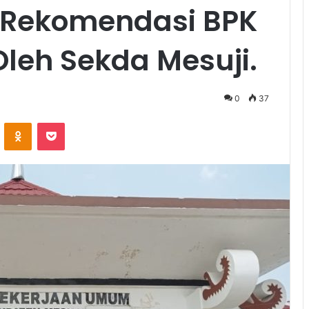
r Rekomendasi BPK
Oleh Sekda Mesuji.
0
37
VKontakte
Odnoklassniki
Pocket