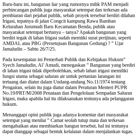
Baru-baru ini, bangunan liar yang rumornya milik PAM menjadi
perbincangan publik juga masyarakat setempat dan terkesan ada
pembiaran dari pejabat publik, sebab proyek tersebut berdiri dilahan
Irigasi, tepatnya di jalan Congcit kampung Rawa Bamban
Kelurahan Jurumudi Baru Kecamatan Benda, publik atau
masyarakat setempat bertanya – tanya? Apakah bangunan yang
berdiri tegak di lahan Irigasi sudah memiiki surat perijinan, seperti
AMDAL atau PBG (Persetujuan Bangunan Gedung) ? ” Ujar
Jamaludin – Sabtu 26/7/25.
Pada kesempatan ini Pemerhati Publik dan Kebijakan Hukum”
Syech Jamaludin, Al’ Amudi, menegaskan ” Bangunan yang berdiri
di lahan irigasi tidak diperbolehkan, sebab lahan irigasi memiliki
fungsi utama sebagai saluran air untuk pertanian larangan ini
tertuang dan diatur dalam Undang-undang No.11/1974 tentang
Pengairan, selain itu juga diatur dalam Peraturan Menteri PUPR
No.19/PRT/M/2008 Penataan dan Pengelolaan Sempadan Saluran
Irigasi, maka apabila hal itu dilaksanakan tentunya ada pelanggaran
hukum.
Menanggapi opini publik juga adanya komentar dari masyarakat
setempat yang menilai ” Camat seolah tutup mata dan terkesan
mengabaikan atau membiarkan bangun tersebut, hal ini tentunya
dapat dianggap sebagai bentuk kelalaian dalam menjalankan tugas.