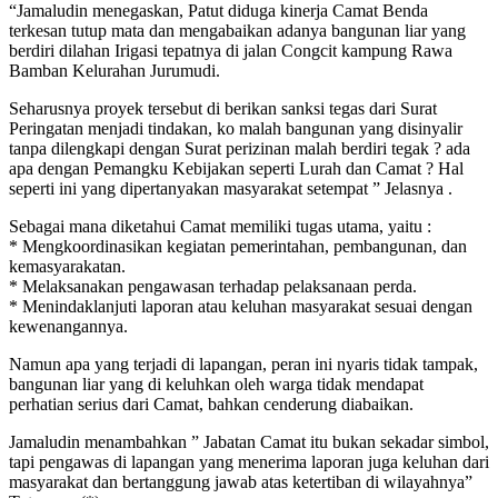
“Jamaludin menegaskan, Patut diduga kinerja Camat Benda
terkesan tutup mata dan mengabaikan adanya bangunan liar yang
berdiri dilahan Irigasi tepatnya di jalan Congcit kampung Rawa
Bamban Kelurahan Jurumudi.
Seharusnya proyek tersebut di berikan sanksi tegas dari Surat
Peringatan menjadi tindakan, ko malah bangunan yang disinyalir
tanpa dilengkapi dengan Surat perizinan malah berdiri tegak ? ada
apa dengan Pemangku Kebijakan seperti Lurah dan Camat ? Hal
seperti ini yang dipertanyakan masyarakat setempat ” Jelasnya .
Sebagai mana diketahui Camat memiliki tugas utama, yaitu :
* Mengkoordinasikan kegiatan pemerintahan, pembangunan, dan
kemasyarakatan.
* Melaksanakan pengawasan terhadap pelaksanaan perda.
* Menindaklanjuti laporan atau keluhan masyarakat sesuai dengan
kewenangannya.
Namun apa yang terjadi di lapangan, peran ini nyaris tidak tampak,
bangunan liar yang di keluhkan oleh warga tidak mendapat
perhatian serius dari Camat, bahkan cenderung diabaikan.
Jamaludin menambahkan ” Jabatan Camat itu bukan sekadar simbol,
tapi pengawas di lapangan yang menerima laporan juga keluhan dari
masyarakat dan bertanggung jawab atas ketertiban di wilayahnya”