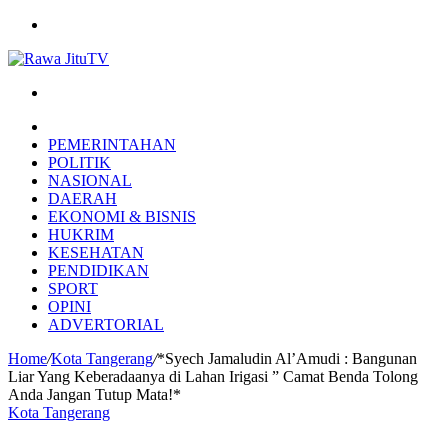
Menu
Search
for
HOME
PEMERINTAHAN
POLITIK
NASIONAL
DAERAH
EKONOMI & BISNIS
HUKRIM
KESEHATAN
PENDIDIKAN
SPORT
OPINI
ADVERTORIAL
Home
/
Kota Tangerang
/
*Syech Jamaludin Al’Amudi : Bangunan
Liar Yang Keberadaanya di Lahan Irigasi ” Camat Benda Tolong
Anda Jangan Tutup Mata!*
Kota Tangerang