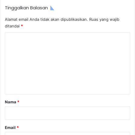
Tinggalkan Balasan
Alamat email Anda tidak akan dipublikasikan.
Ruas yang wajib
ditandai
*
K
o
m
e
n
t
a
r
Nama
*
*
Email
*