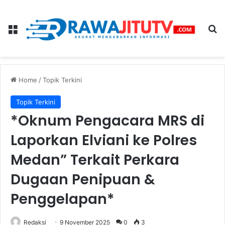
Menu
Se
Home
/
Topik Terkini
Topik Terkini
*Oknum Pengacara MRS di
Laporkan Elviani ke Polres
Medan” Terkait Perkara
Dugaan Penipuan &
Penggelapan*
Redaksi
9 November 2025
0
3