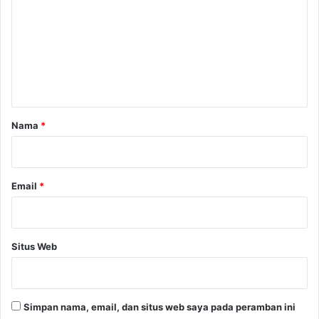
m
e
n
t
a
r
Nama
*
*
Email
*
Situs Web
Simpan nama, email, dan situs web saya pada peramban ini