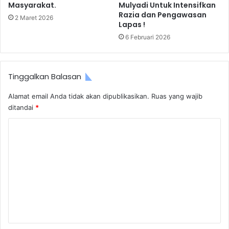
Masyarakat.
Mulyadi Untuk Intensifkan
Razia dan Pengawasan
2 Maret 2026
Lapas !
6 Februari 2026
Tinggalkan Balasan
Alamat email Anda tidak akan dipublikasikan.
Ruas yang wajib
ditandai
*
K
o
m
e
n
t
a