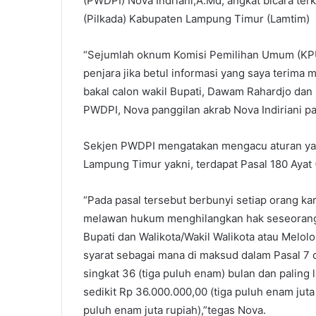
(PWDPI) Nova Indriani,A.Md, angkat bicara ter
(Pilkada) Kabupaten Lampung Timur (Lamtim)
“Sejumlah oknum Komisi Pemilihan Umum (KPU
penjara jika betul informasi yang saya terima 
bakal calon wakil Bupati, Dawam Rahardjo dan
PWDPI, Nova panggilan akrab Nova Indiriani pa
Sekjen PWDPI mengatakan mengacu aturan ya
Lampung Timur yakni, terdapat Pasal 180 Aya
“Pada pasal tersebut berbunyi setiap orang 
melawan hukum menghilangkan hak seseorang 
Bupati dan Walikota/Wakil Walikota atau Melo
syarat sebagai mana di maksud dalam Pasal 7 d
singkat 36 (tiga puluh enam) bulan dan paling
sedikit Rp 36.000.000,00 (tiga puluh enam jut
puluh enam juta rupiah),”tegas Nova.