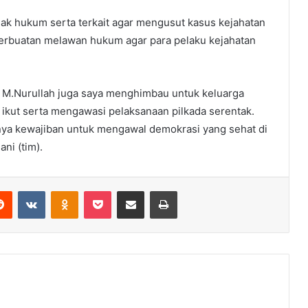
ak hukum serta terkait agar mengusut kasus kejahatan
 perbuatan melawan hukum agar para pelaku kejahatan
M.Nurullah juga saya menghimbau untuk keluarga
 ikut serta mengawasi pelaksanaan pilkada serentak.
unya kewajiban untuk mengawal demokrasi yang sehat di
ni (tim).
erest
Reddit
VKontakte
Odnoklassniki
Pocket
Share via Email
Print