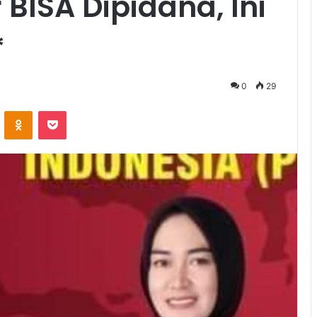
BISA Dipidana, Ini
*
0
29
VKontakte
Odnoklassniki
Pocket