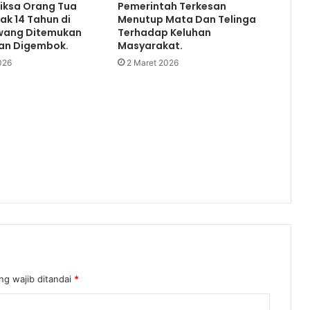
iksa Orang Tua
Pemerintah Terkesan
ak 14 Tahun di
Menutup Mata Dan Telinga
wang Ditemukan
Terhadap Keluhan
dan Digembok.
Masyarakat.
026
2 Maret 2026
ng wajib ditandai
*