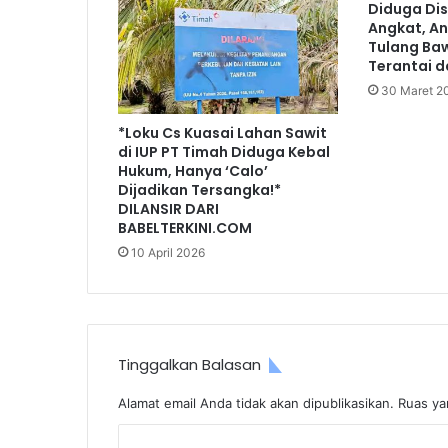
Diduga Dis
Angkat, An
Tulang Ba
Terantai 
30 Maret 2
*Loku Cs Kuasai Lahan Sawit
di IUP PT Timah Diduga Kebal
Hukum, Hanya ‘Calo’
Dijadikan Tersangka!*
DILANSIR DARI
BABELTERKINI.COM
10 April 2026
Tinggalkan Balasan
Alamat email Anda tidak akan dipublikasikan.
Ruas ya
K