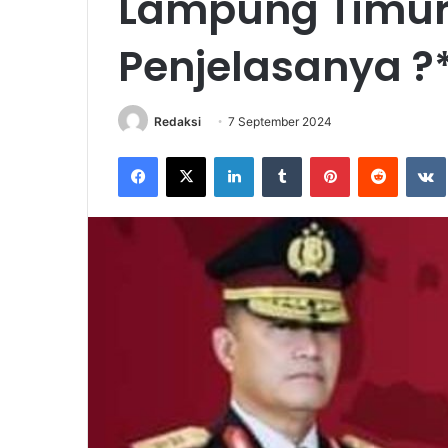
Lampung Timur 
Penjelasanya ?
Redaksi
7 September 2024
Facebook
X
LinkedIn
Tumblr
Pinterest
Reddit