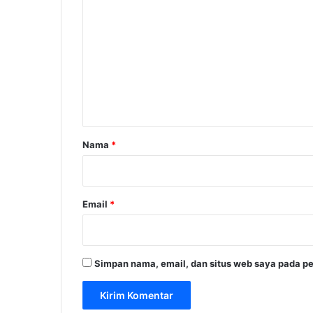
o
m
e
n
t
a
r
Nama
*
*
Email
*
Simpan nama, email, dan situs web saya pada pe