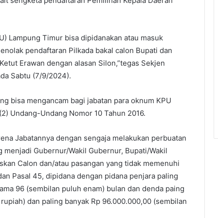
kait sengketa pendaftaran Pemilihan Kepala Daerah
) Lampung Timur bisa dipidanakan atau masuk
menolak pendaftaran Pilkada bakal calon Bupati dan
 Ketut Erawan dengan alasan Silon,”tegas Sekjen
da Sabtu (7/9/2024).
ng bisa mengancam bagi jabatan para oknum KPU
t (2) Undang-Undang Nomor 10 Tahun 2016.
karena Jabatannya dengan sengaja melakukan perbuatan
menjadi Gubernur/Wakil Gubernur, Bupati/Wakil
loskan Calon dan/atau pasangan yang tidak memenuhi
an Pasal 45, dipidana dengan pidana penjara paling
 lama 96 (sembilan puluh enam) bulan dan denda paing
a rupiah) dan paling banyak Rp 96.000.000,00 (sembilan