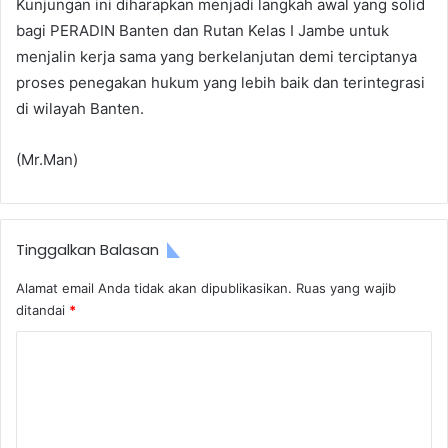
Kunjungan ini diharapkan menjadi langkah awal yang solid
bagi PERADIN Banten dan Rutan Kelas I Jambe untuk
menjalin kerja sama yang berkelanjutan demi terciptanya
proses penegakan hukum yang lebih baik dan terintegrasi
di wilayah Banten.
(Mr.Man)
Tinggalkan Balasan
Alamat email Anda tidak akan dipublikasikan.
Ruas yang wajib
ditandai
*
K
o
m
e