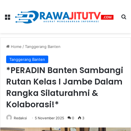
Menu
Se
Home
/
Tanggerang Banten
Tanggerang Banten
*PERADIN Banten Sambangi
Rutan Kelas I Jambe Dalam
Rangka Silaturahmi &
Kolaborasi!*
Redaksi
5 November 2025
0
3