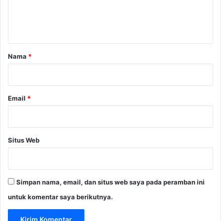
n
t
a
r
Nama
*
*
Email
*
Situs Web
Simpan nama, email, dan situs web saya pada peramban ini
untuk komentar saya berikutnya.