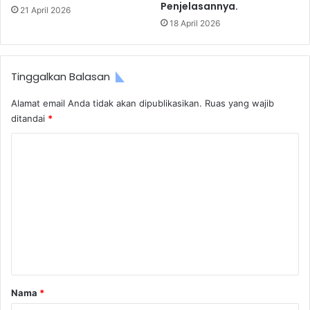
Penjelasannya.
21 April 2026
18 April 2026
Tinggalkan Balasan
Alamat email Anda tidak akan dipublikasikan.
Ruas yang wajib
ditandai
*
K
o
m
e
n
t
a
r
Nama
*
*