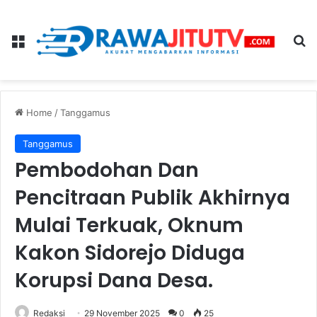
Menu
Se
Home
/
Tanggamus
Tanggamus
Pembodohan Dan
Pencitraan Publik Akhirnya
Mulai Terkuak, Oknum
Kakon Sidorejo Diduga
Korupsi Dana Desa.
Redaksi
29 November 2025
0
25