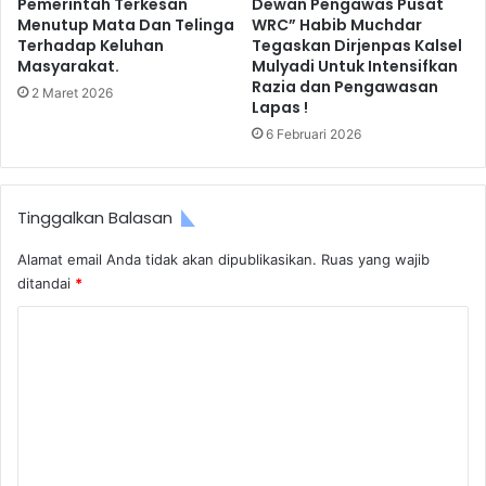
Pemerintah Terkesan
Dewan Pengawas Pusat
Menutup Mata Dan Telinga
WRC” Habib Muchdar
Terhadap Keluhan
Tegaskan Dirjenpas Kalsel
Masyarakat.
Mulyadi Untuk Intensifkan
Razia dan Pengawasan
2 Maret 2026
Lapas !
6 Februari 2026
Tinggalkan Balasan
Alamat email Anda tidak akan dipublikasikan.
Ruas yang wajib
ditandai
*
K
o
m
e
n
t