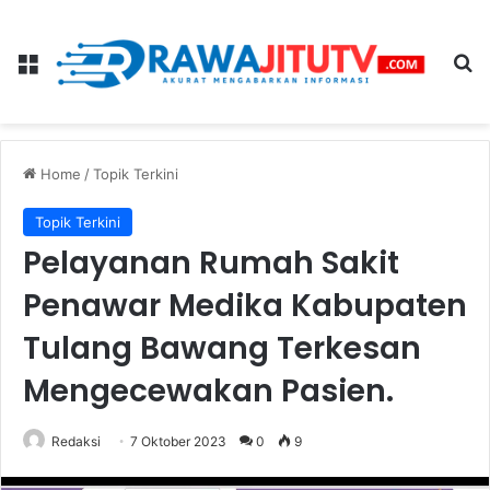
Menu
Se
Home
/
Topik Terkini
Topik Terkini
Pelayanan Rumah Sakit
Penawar Medika Kabupaten
Tulang Bawang Terkesan
Mengecewakan Pasien.
Redaksi
7 Oktober 2023
0
9