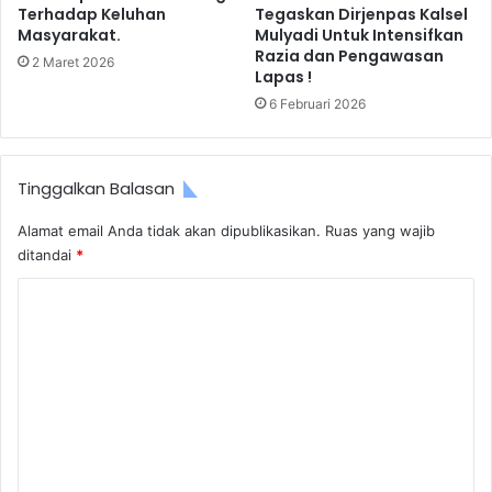
Terhadap Keluhan
Tegaskan Dirjenpas Kalsel
Masyarakat.
Mulyadi Untuk Intensifkan
Razia dan Pengawasan
2 Maret 2026
Lapas !
6 Februari 2026
Tinggalkan Balasan
Alamat email Anda tidak akan dipublikasikan.
Ruas yang wajib
ditandai
*
K
o
m
e
n
t