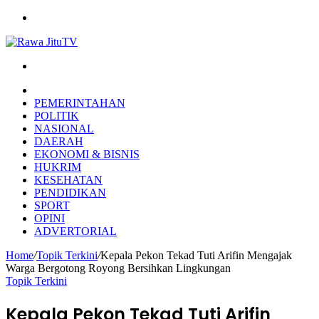
Menu
Search
for
HOME
PEMERINTAHAN
POLITIK
NASIONAL
DAERAH
EKONOMI & BISNIS
HUKRIM
KESEHATAN
PENDIDIKAN
SPORT
OPINI
ADVERTORIAL
Home
/
Topik Terkini
/
Kepala Pekon Tekad Tuti Arifin Mengajak
Warga Bergotong Royong Bersihkan Lingkungan
Topik Terkini
Kepala Pekon Tekad Tuti Arifin