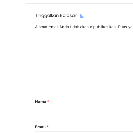
Tinggalkan Balasan
Alamat email Anda tidak akan dipublikasikan.
Ruas ya
K
o
m
e
n
t
a
r
Nama
*
*
Email
*