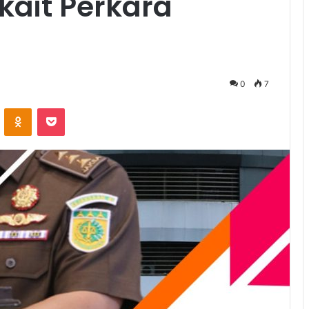
kait Perkara
0
7
VKontakte
Odnoklassniki
Pocket