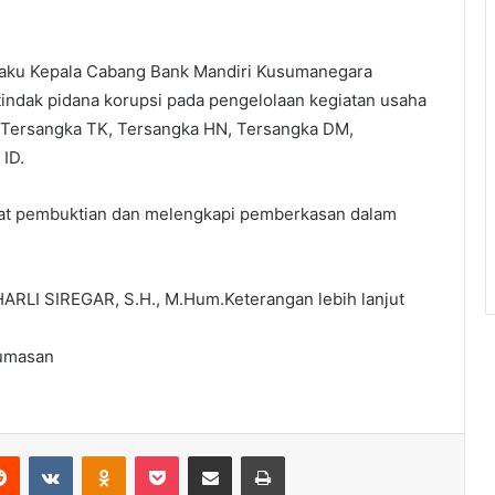
elaku Kepala Cabang Bank Mandiri Kusumanegara
 tindak pidana korupsi pada pengelolaan kegiatan usaha
 Tersangka TK, Tersangka HN, Tersangka DM,
ID.
at pembuktian dan melengkapi pemberkasan dalam
ARLI SIREGAR, S.H., M.Hum.Keterangan lebih lanjut
humasan
erest
Reddit
VKontakte
Odnoklassniki
Pocket
Share via Email
Print