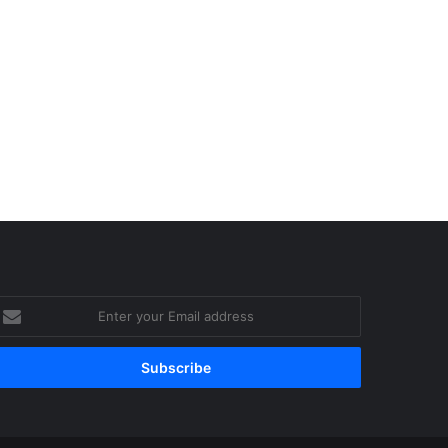
nter
our
mail
ddress