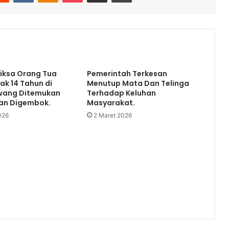
iksa Orang Tua
Pemerintah Terkesan
ak 14 Tahun di
Menutup Mata Dan Telinga
wang Ditemukan
Terhadap Keluhan
dan Digembok.
Masyarakat.
026
2 Maret 2026