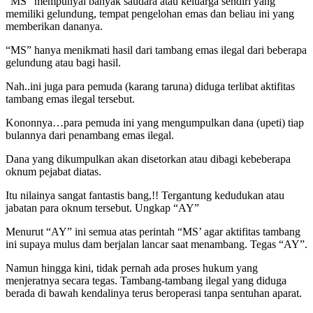
“MS” mempunyai banyak saudara atau keluarga sendiri yang
memiliki gelundung, tempat pengelohan emas dan beliau ini yang
memberikan dananya.
“MS” hanya menikmati hasil dari tambang emas ilegal dari beberapa
gelundung atau bagi hasil.
Nah..ini juga para pemuda (karang taruna) diduga terlibat aktifitas
tambang emas ilegal tersebut.
Kononnya…para pemuda ini yang mengumpulkan dana (upeti) tiap
bulannya dari penambang emas ilegal.
Dana yang dikumpulkan akan disetorkan atau dibagi kebeberapa
oknum pejabat diatas.
Itu nilainya sangat fantastis bang,!! Tergantung kedudukan atau
jabatan para oknum tersebut. Ungkap “AY”
Menurut “AY” ini semua atas perintah “MS’ agar aktifitas tambang
ini supaya mulus dam berjalan lancar saat menambang. Tegas “AY”.
Namun hingga kini, tidak pernah ada proses hukum yang
menjeratnya secara tegas. Tambang-tambang ilegal yang diduga
berada di bawah kendalinya terus beroperasi tanpa sentuhan aparat.