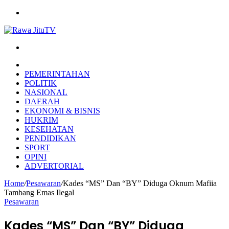
Menu
Search
for
HOME
PEMERINTAHAN
POLITIK
NASIONAL
DAERAH
EKONOMI & BISNIS
HUKRIM
KESEHATAN
PENDIDIKAN
SPORT
OPINI
ADVERTORIAL
Home
/
Pesawaran
/
Kades “MS” Dan “BY” Diduga Oknum Mafiia
Tambang Emas Ilegal
Pesawaran
Kades “MS” Dan “BY” Diduga