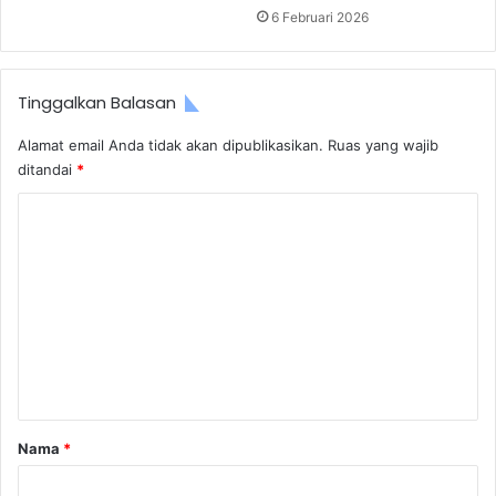
6 Februari 2026
Tinggalkan Balasan
Alamat email Anda tidak akan dipublikasikan.
Ruas yang wajib
ditandai
*
K
o
m
e
n
t
a
r
Nama
*
*