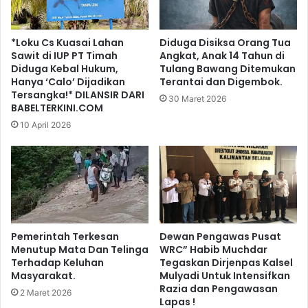
*Loku Cs Kuasai Lahan
Diduga Disiksa Orang Tua
Sawit di IUP PT Timah
Angkat, Anak 14 Tahun di
Diduga Kebal Hukum,
Tulang Bawang Ditemukan
Hanya ‘Calo’ Dijadikan
Terantai dan Digembok.
Tersangka!* DILANSIR DARI
30 Maret 2026
BABELTERKINI.COM
10 April 2026
Pemerintah Terkesan
Dewan Pengawas Pusat
Menutup Mata Dan Telinga
WRC” Habib Muchdar
Terhadap Keluhan
Tegaskan Dirjenpas Kalsel
Masyarakat.
Mulyadi Untuk Intensifkan
Razia dan Pengawasan
2 Maret 2026
Lapas !