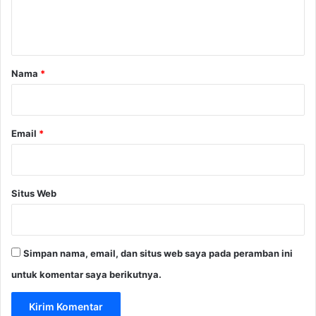
n
t
a
r
Nama
*
*
Email
*
Situs Web
Simpan nama, email, dan situs web saya pada peramban ini
untuk komentar saya berikutnya.