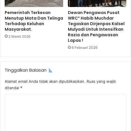
Pemerintah Terkesan
Dewan Pengawas Pusat
Menutup Mata Dan Telinga
WRC” Habib Muchdar
Terhadap Keluhan
Tegaskan Dirjenpas Kalsel
Masyarakat.
Mulyadi Untuk Intensifkan
Razia dan Pengawasan
2 Maret 2026
Lapas !
6 Februari 2026
Tinggalkan Balasan
Alamat email Anda tidak akan dipublikasikan.
Ruas yang wajib
ditandai
*
K
o
m
e