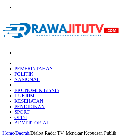
Menu
Search
for
HOME
PEMERINTAHAN
POLITIK
NASIONAL
DAERAH
EKONOMI & BISNIS
HUKRIM
KESEHATAN
PENDIDIKAN
SPORT
OPINI
ADVERTORIAL
Home
/
Daerah
/
Dialog Radar TV, Menakar Kepuasan Publik