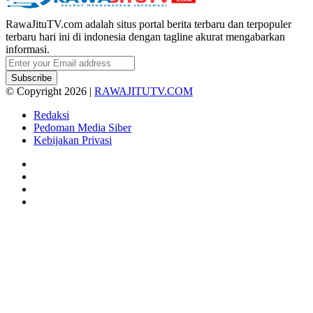
RawaJituTV.com adalah situs portal berita terbaru dan terpopuler
terbaru hari ini di indonesia dengan tagline akurat mengabarkan
informasi.
Enter
your
Email
© Copyright 2026 |
RAWAJITUTV.COM
address
Redaksi
Pedoman Media Siber
Kebijakan Privasi
Facebook
X
YouTube
Instagram
Facebook
X
WhatsApp
Telegram
Viber
Back
to
top
button