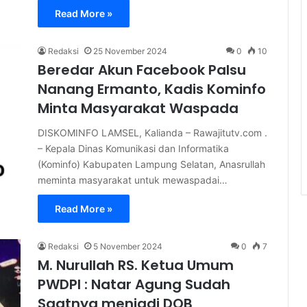
Read More »
Redaksi
25 November 2024
0
10
Beredar Akun Facebook Palsu
Nanang Ermanto, Kadis Kominfo
Minta Masyarakat Waspada
DISKOMINFO LAMSEL, Kalianda – Rawajitutv.com .
– Kepala Dinas Komunikasi dan Informatika
(Kominfo) Kabupaten Lampung Selatan, Anasrullah
meminta masyarakat untuk mewaspadai…
Read More »
Redaksi
5 November 2024
0
7
M. Nurullah RS. Ketua Umum
PWDPI : Natar Agung Sudah
Saatnya menjadi DOB