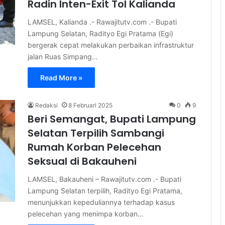
Radin Inten-Exit Tol Kalianda
LAMSEL, Kalianda .- Rawajitutv.com .- Bupati
Lampung Selatan, Radityo Egi Pratama (Egi)
bergerak cepat melakukan perbaikan infrastruktur
jalan Ruas Simpang…
Read More »
Redaksi
8 Februari 2025
0
9
Beri Semangat, Bupati Lampung
Selatan Terpilih Sambangi
Rumah Korban Pelecehan
Seksual di Bakauheni
LAMSEL, Bakauheni – Rawajitutv.com .- Bupati
Lampung Selatan terpilih, Radityo Egi Pratama,
menunjukkan kepeduliannya terhadap kasus
pelecehan yang menimpa korban…