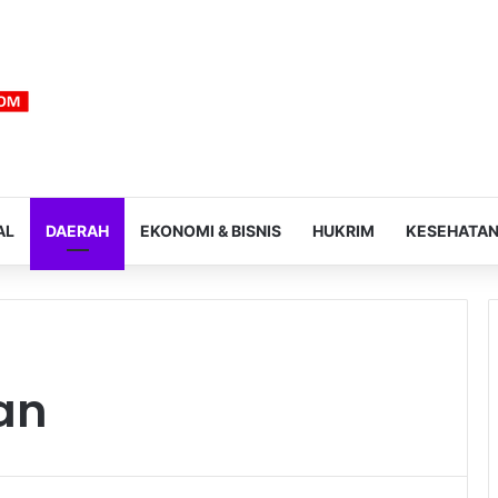
AL
DAERAH
EKONOMI & BISNIS
HUKRIM
KESEHATA
an