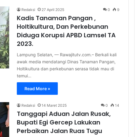
Redaksi
27 April 2025
0
9
Kadis Tanaman Pangan ,
Holtikultura, Dan Perkebunan
Diduga Korupsi APBD Lamsel TA
2023.
Lampung Selatan, — Rawajitutv.com.– Berkali kali
awak media mendatangi Dinas Tanaman Pangan,
Holtikultura dan perkebunan serasa tidak mau di
temui…
Read More »
Redaksi
14 Maret 2025
0
14
Tanggapi Aduan Jalan Rusak,
Bupati Egi Gercep Lakukan
Perbaikan Jalan Ruas Tugu