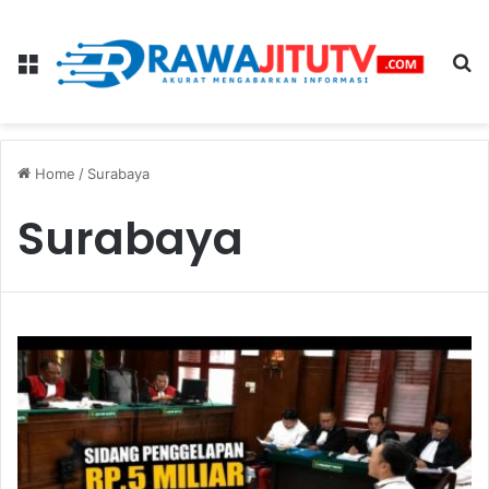
Menu
Se
Home
/
Surabaya
Surabaya