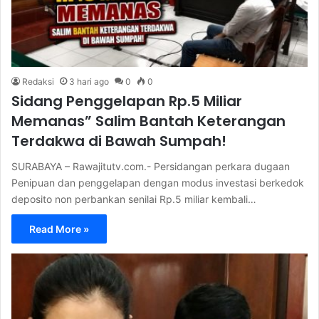
Redaksi
3 hari ago
0
0
Sidang Penggelapan Rp.5 Miliar
Memanas” Salim Bantah Keterangan
Terdakwa di Bawah Sumpah!
SURABAYA – Rawajitutv.com.- Persidangan perkara dugaan
Penipuan dan penggelapan dengan modus investasi berkedok
deposito non perbankan senilai Rp.5 miliar kembali…
Read More »