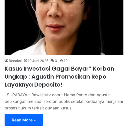
Redaksi
19 Juni 2026
0
10
Kasus Investasi Gagal Bayar” Korban
Ungkap : Agustin Promosikan Repo
Layaknya Deposito!
SURABAYA – Rawajitutv.com.- Nama Ranto dan Agustin
belakangan menjadi sorotan publik setelah keduanya menjalani
proses hukum terkait dugaan kasus…
Read More »