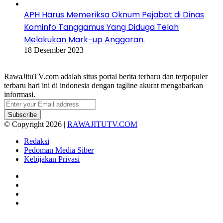
APH Harus Memeriksa Oknum Pejabat di Dinas
Kominfo Tanggamus Yang Diduga Telah
Melakukan Mark-up Anggaran.
18 Desember 2023
RawaJituTV.com adalah situs portal berita terbaru dan terpopuler
terbaru hari ini di indonesia dengan tagline akurat mengabarkan
informasi.
Enter
your
Email
© Copyright 2026 |
RAWAJITUTV.COM
address
Redaksi
Pedoman Media Siber
Kebijakan Privasi
Facebook
X
YouTube
Instagram
Facebook
X
WhatsApp
Telegram
Viber
Back