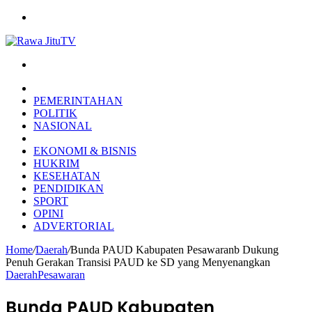
Menu
Search
for
HOME
PEMERINTAHAN
POLITIK
NASIONAL
DAERAH
EKONOMI & BISNIS
HUKRIM
KESEHATAN
PENDIDIKAN
SPORT
OPINI
ADVERTORIAL
Home
/
Daerah
/
Bunda PAUD Kabupaten Pesawaranb Dukung
Penuh Gerakan Transisi PAUD ke SD yang Menyenangkan
Daerah
Pesawaran
Bunda PAUD Kabupaten