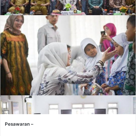
Pesawaran –