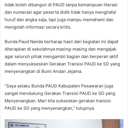
tidak boleh dibangun di PAUD tanpa kemampuan literasi
dan numerasi agar peserta didik tidak hanya menghafal
huruf dan angka saja, tapi juga mampu memahami dan
mengolah informasi secara kritis.
Bunda Paud Nanda berharap hasil dari kegiatan ini dapat
diterapkan di sekolahnya masing-masing dan mengajak
agar seluruh pihak mengambil bagian dan berperan aktif
dalam menyukseskan Gerakan Transisi PAUD ke SD yang
menyenangkan di Bumi Andan Jejama.
“Saya selaku Bunda PAUD Kabupaten Pesawaran juga
sangat mendukung Gerakan Transisi PAUD ke SD yang
Menyenangkan. Mari kita sukseskan gerakan transisi
PAUD ke SD yang menyenangkan,” tutupnya.