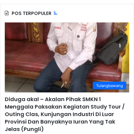
POS TERPOPULER
Tulangbawang
Diduga akal – Akalan Pihak SMKN 1
Menggala Paksakan Kegiatan Study Tour /
Outing Clas, Kunjungan Industri Di Luar
Provinsi Dan Banyaknya Iuran Yang Tak
Jelas (Pungli)