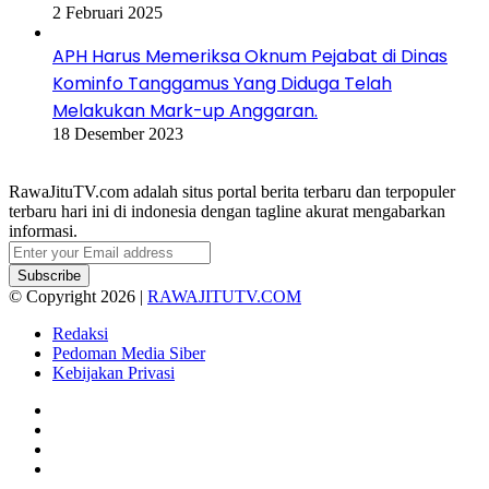
2 Februari 2025
APH Harus Memeriksa Oknum Pejabat di Dinas
Kominfo Tanggamus Yang Diduga Telah
Melakukan Mark-up Anggaran.
18 Desember 2023
RawaJituTV.com adalah situs portal berita terbaru dan terpopuler
terbaru hari ini di indonesia dengan tagline akurat mengabarkan
informasi.
Enter
your
Email
© Copyright 2026 |
RAWAJITUTV.COM
address
Redaksi
Pedoman Media Siber
Kebijakan Privasi
Facebook
X
YouTube
Instagram