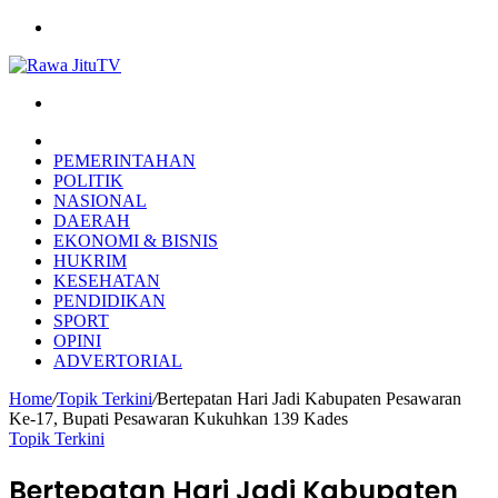
Menu
Search
for
HOME
PEMERINTAHAN
POLITIK
NASIONAL
DAERAH
EKONOMI & BISNIS
HUKRIM
KESEHATAN
PENDIDIKAN
SPORT
OPINI
ADVERTORIAL
Home
/
Topik Terkini
/
Bertepatan Hari Jadi Kabupaten Pesawaran
Ke-17, Bupati Pesawaran Kukuhkan 139 Kades
Topik Terkini
Bertepatan Hari Jadi Kabupaten