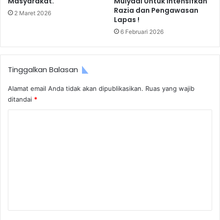
Masyarakat.
Mulyadi Untuk Intensifkan
Razia dan Pengawasan
2 Maret 2026
Lapas !
6 Februari 2026
Tinggalkan Balasan
Alamat email Anda tidak akan dipublikasikan.
Ruas yang wajib
ditandai
*
K
o
m
e
n
t
a
r