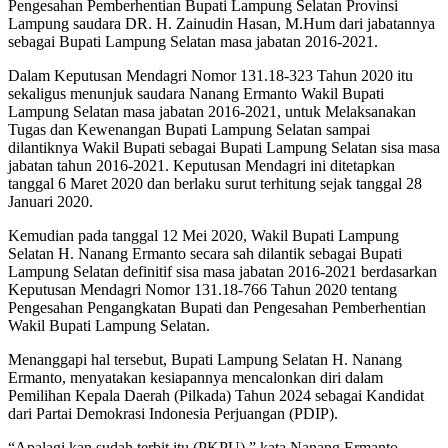
Pengesahan Pemberhentian Bupati Lampung Selatan Provinsi
Lampung saudara DR. H. Zainudin Hasan, M.Hum dari jabatannya
sebagai Bupati Lampung Selatan masa jabatan 2016-2021.
Dalam Keputusan Mendagri Nomor 131.18-323 Tahun 2020 itu
sekaligus menunjuk saudara Nanang Ermanto Wakil Bupati
Lampung Selatan masa jabatan 2016-2021, untuk Melaksanakan
Tugas dan Kewenangan Bupati Lampung Selatan sampai
dilantiknya Wakil Bupati sebagai Bupati Lampung Selatan sisa masa
jabatan tahun 2016-2021. Keputusan Mendagri ini ditetapkan
tanggal 6 Maret 2020 dan berlaku surut terhitung sejak tanggal 28
Januari 2020.
Kemudian pada tanggal 12 Mei 2020, Wakil Bupati Lampung
Selatan H. Nanang Ermanto secara sah dilantik sebagai Bupati
Lampung Selatan definitif sisa masa jabatan 2016-2021 berdasarkan
Keputusan Mendagri Nomor 131.18-766 Tahun 2020 tentang
Pengesahan Pengangkatan Bupati dan Pengesahan Pemberhentian
Wakil Bupati Lampung Selatan.
Menanggapi hal tersebut, Bupati Lampung Selatan H. Nanang
Ermanto, menyatakan kesiapannya mencalonkan diri dalam
Pemilihan Kepala Daerah (Pilkada) Tahun 2024 sebagai Kandidat
dari Partai Demokrasi Indonesia Perjuangan (PDIP).
“Apalagi kan sudah terbit itu (PKPU),” kata Nanang Ermanto,