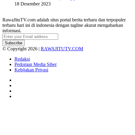
18 Desember 2023
RawaJituTV.com adalah situs portal berita terbaru dan terpopuler
terbaru hari ini di indonesia dengan tagline akurat mengabarkan
informasi.
Enter
your
Email
© Copyright 2026 |
RAWAJITUTV.COM
address
Redaksi
Pedoman Media Siber
Kebijakan Privasi
Facebook
X
YouTube
Instagram
Facebook
X
WhatsApp
Telegram
Viber
Back
to
top
button