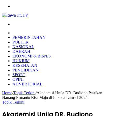
Menu
Search
for
HOME
PEMERINTAHAN
POLITIK
NASIONAL
DAERAH
EKONOMI & BISNIS
HUKRIM
KESEHATAN
PENDIDIKAN
SPORT
OPINI
ADVERTORIAL
Home
/
Topik Terkini
/
Akademisi Unila DR. Budiono Pastikan
Nanang Ermanto Bisa Maju di Pilkada Lamsel 2024
Topik Terkini
Akademisi Unila DR. Budiono