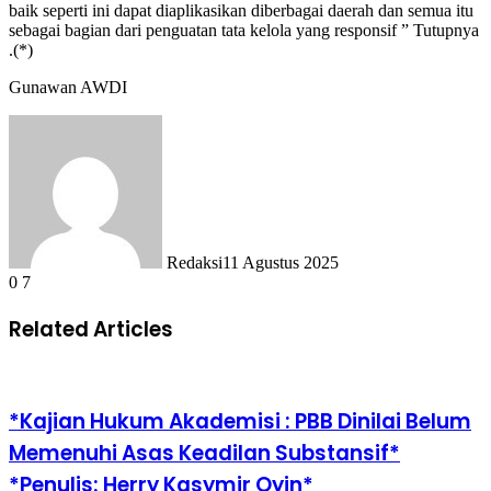
baik seperti ini dapat diaplikasikan diberbagai daerah dan semua itu
sebagai bagian dari penguatan tata kelola yang responsif ” Tutupnya
.(*)
Gunawan AWDI
Redaksi
11 Agustus 2025
0
7
Related Articles
*Kajian Hukum Akademisi : PBB Dinilai Belum
Memenuhi Asas Keadilan Substansif*
*Penulis: Herry Kasymir Oyin*