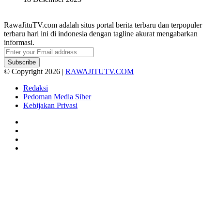
RawaJituTV.com adalah situs portal berita terbaru dan terpopuler
terbaru hari ini di indonesia dengan tagline akurat mengabarkan
informasi.
Enter
your
Email
© Copyright 2026 |
RAWAJITUTV.COM
address
Redaksi
Pedoman Media Siber
Kebijakan Privasi
Facebook
X
YouTube
Instagram
Facebook
X
WhatsApp
Telegram
Viber
Back
to
top
button