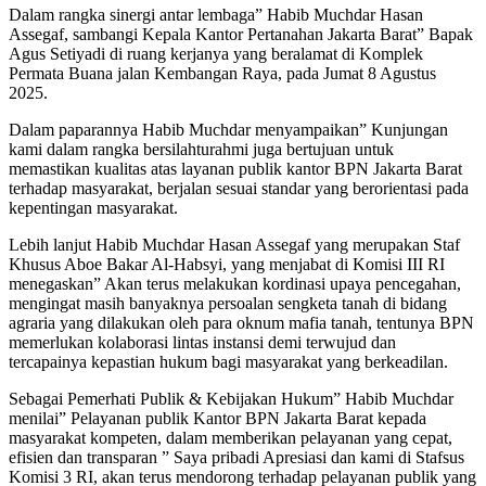
Dalam rangka sinergi antar lembaga” Habib Muchdar Hasan
Assegaf, sambangi Kepala Kantor Pertanahan Jakarta Barat” Bapak
Agus Setiyadi di ruang kerjanya yang beralamat di Komplek
Permata Buana jalan Kembangan Raya, pada Jumat 8 Agustus
2025.
Dalam paparannya Habib Muchdar menyampaikan” Kunjungan
kami dalam rangka bersilahturahmi juga bertujuan untuk
memastikan kualitas atas layanan publik kantor BPN Jakarta Barat
terhadap masyarakat, berjalan sesuai standar yang berorientasi pada
kepentingan masyarakat.
Lebih lanjut Habib Muchdar Hasan Assegaf yang merupakan Staf
Khusus Aboe Bakar Al-Habsyi, yang menjabat di Komisi III RI
menegaskan” Akan terus melakukan kordinasi upaya pencegahan,
mengingat masih banyaknya persoalan sengketa tanah di bidang
agraria yang dilakukan oleh para oknum mafia tanah, tentunya BPN
memerlukan kolaborasi lintas instansi demi terwujud dan
tercapainya kepastian hukum bagi masyarakat yang berkeadilan.
Sebagai Pemerhati Publik & Kebijakan Hukum” Habib Muchdar
menilai” Pelayanan publik Kantor BPN Jakarta Barat kepada
masyarakat kompeten, dalam memberikan pelayanan yang cepat,
efisien dan transparan ” Saya pribadi Apresiasi dan kami di Stafsus
Komisi 3 RI, akan terus mendorong terhadap pelayanan publik yang