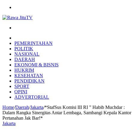
Menu
Search
for
HOME
PEMERINTAHAN
POLITIK
NASIONAL
DAERAH
EKONOMI & BISNIS
HUKRIM
KESEHATAN
PENDIDIKAN
SPORT
OPINI
ADVERTORIAL
Home
/
Daerah
/
Jakarta
/
*StafSus Komisi III RI ” Habib Muchdar :
Dalam Rangka Sinergitas Antar Lembaga, Sambangi Kepala Kantor
Pertanahan Jak Bar!*
Jakarta