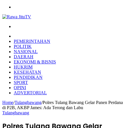
Menu
Search
for
HOME
PEMERINTAHAN
POLITIK
NASIONAL
DAERAH
EKONOMI & BISNIS
HUKRIM
KESEHATAN
PENDIDIKAN
SPORT
OPINI
ADVERTORIAL
Home
/
Tulangbawang
/
Polres Tulang Bawang Gelar Panen Perdana
di P2B, AKBP James: Ada Terong dan Labu
Tulangbawang
Polres Tulang Bawang Gelar