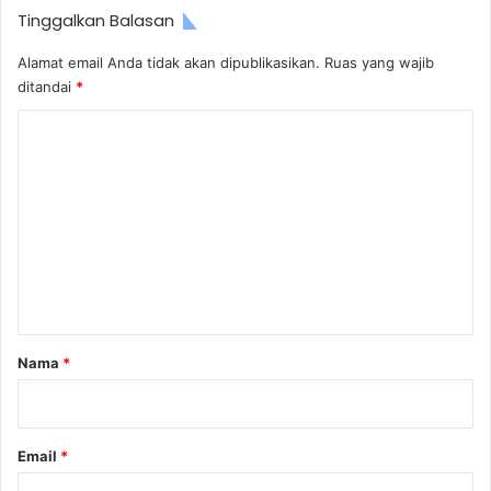
Tinggalkan Balasan
Alamat email Anda tidak akan dipublikasikan.
Ruas yang wajib
ditandai
*
K
o
m
e
n
t
a
r
Nama
*
*
Email
*