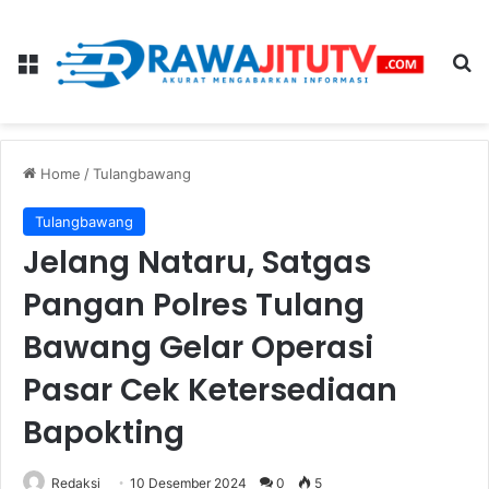
Menu
Se
Home
/
Tulangbawang
Tulangbawang
Jelang Nataru, Satgas
Pangan Polres Tulang
Bawang Gelar Operasi
Pasar Cek Ketersediaan
Bapokting
Redaksi
10 Desember 2024
0
5