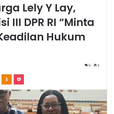
ga Lely Y Lay,
 III DPR RI “Minta
 Keadilan Hukum
0
5
VKontakte
Odnoklassniki
Pocket