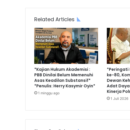
Related Articles
*Kajian Hukum Akademisi :
*Peringat
PBB Dinilai Belum Memenuhi
ke-80, Komi
Asas Keadilan Substansif*
Dewan Ke
*Penulis: Herry Kasymir Oyin*
Adat Dayak
Kinerja Pol
1 minggu ago
1 Juli 2026