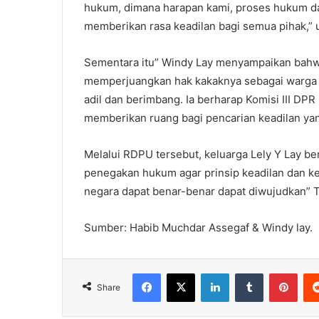
hukum, dimana harapan kami, proses hukum dap
memberikan rasa keadilan bagi semua pihak,” 
Sementara itu” Windy Lay menyampaikan bahwa
memperjuangkan hak kakaknya sebagai warga
adil dan berimbang. Ia berharap Komisi III DP
memberikan ruang bagi pencarian keadilan yan
Melalui RDPU tersebut, keluarga Lely Y Lay b
penegakan hukum agar prinsip keadilan dan k
negara dapat benar-benar dapat diwujudkan” 
Sumber: Habib Muchdar Assegaf & Windy lay.
Facebook
X
LinkedIn
Tumblr
Pint
Share