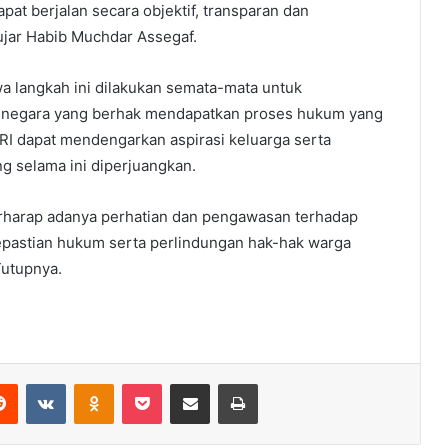
at berjalan secara objektif, transparan dan
ujar Habib Muchdar Assegaf.
 langkah ini dilakukan semata-mata untuk
 negara yang berhak mendapatkan proses hukum yang
R RI dapat mendengarkan aspirasi keluarga serta
g selama ini diperjuangkan.
erharap adanya perhatian dan pengawasan terhadap
epastian hukum serta perlindungan hak-hak warga
Tutupnya.
erest
Reddit
VKontakte
Odnoklassniki
Pocket
Share via Email
Print