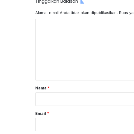
Tinggalkan Balasan
Alamat email Anda tidak akan dipublikasikan.
Ruas ya
K
o
m
e
n
t
a
r
Nama
*
*
Email
*