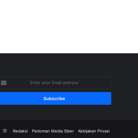
nter
our
mail
ddress
ok
YouTube
Instagram
Redaksi
Pedoman Media Siber
Kebijakan Privasi