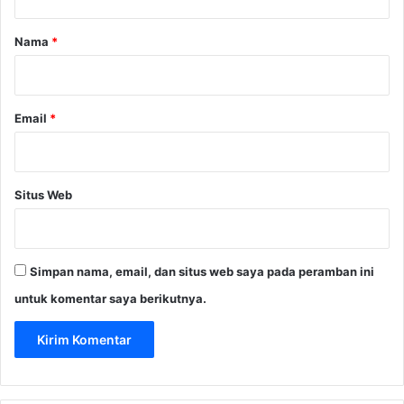
a
r
Nama
*
*
Email
*
Situs Web
Simpan nama, email, dan situs web saya pada peramban ini
untuk komentar saya berikutnya.