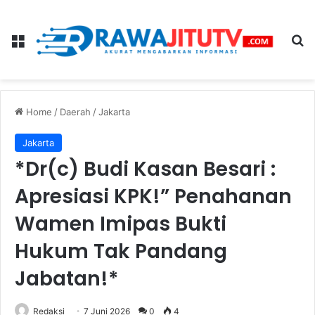
Menu
Se
Home
/
Daerah
/
Jakarta
Jakarta
*Dr(c) Budi Kasan Besari :
Apresiasi KPK!” Penahanan
Wamen Imipas Bukti
Hukum Tak Pandang
Jabatan!*
Redaksi
7 Juni 2026
0
4