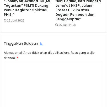
*Johnny Situwanda. SH.,MH
*Rini Herlina, Istri Pendeta
Tegaskan” PSMTI Dukung
Jema’at HKBP, Jalani
Penuh Kegiatan Spiritual
Proses Hukum atas
PHIS.*
Dugaan Penipuan dan
Penggelapan*
25 Juni 2026
25 Juni 2026
Tinggalkan Balasan
Alamat email Anda tidak akan dipublikasikan.
Ruas yang wajib
ditandai
*
K
o
m
e
n
t