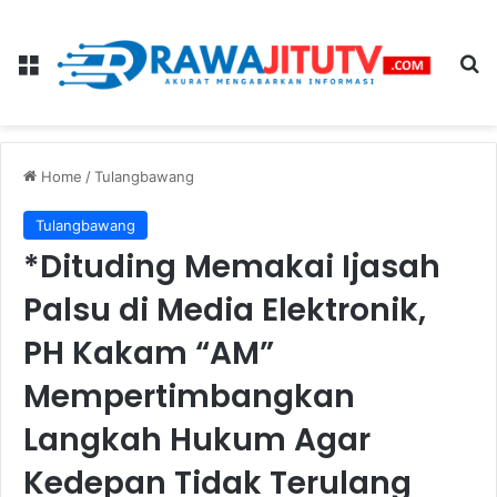
Menu
Se
Home
/
Tulangbawang
Tulangbawang
*Dituding Memakai Ijasah
Palsu di Media Elektronik,
PH Kakam “AM”
Mempertimbangkan
Langkah Hukum Agar
Kedepan Tidak Terulang