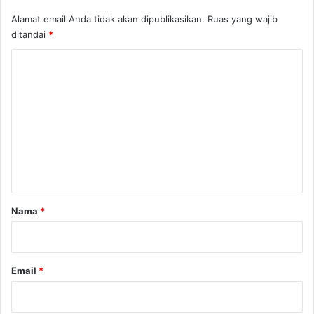
Alamat email Anda tidak akan dipublikasikan.
Ruas yang wajib
ditandai
*
K
o
m
e
n
t
a
r
Nama
*
*
Email
*