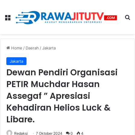
Menu
Se
Home
/
Daerah
/
Jakarta
Jakarta
Dewan Pendiri Organisasi
PETIR Muchdar Hasan
Assegaf ” Apresiasi
Kehadiran Helios Luck &
Libare.
Redaksi
7 Oktober 2024
0
4